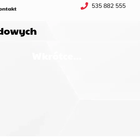
535 882 555
ntakt
odowych
Wkrótce...