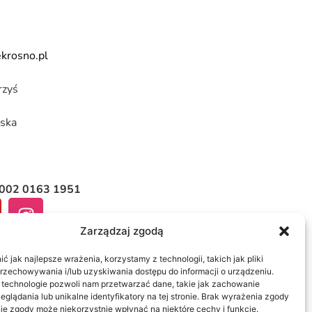
krosno.pl
rzyś
ska
6002 0163 1951
Zarządzaj zgodą
 jak najlepsze wrażenia, korzystamy z technologii, takich jak pliki
przechowywania i/lub uzyskiwania dostępu do informacji o urządzeniu.
 technologie pozwoli nam przetwarzać dane, takie jak zachowanie
eglądania lub unikalne identyfikatory na tej stronie. Brak wyrażenia zgody
ie zgody może niekorzystnie wpłynąć na niektóre cechy i funkcje.