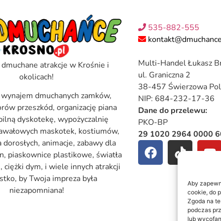
535-882-555
kontakt@dmuchance
Multi-Handel Łukasz B
 dmuchane atrakcje w Krośnie i
ul. Graniczna 2
okolicach!
38-457 Świerzowa Pol
 wynajem dmuchanych zamków,
NIP: 684-232-17-36
torów przeszkód, organizację piana
Dane do przelewu:
bilną dyskotekę, wypożyczalnię
PKO-BP
nawałowych maskotek, kostiumów,
29 1020 2964 0000 
a dorosłych, animacje, zabawy dla
rn, piaskownice plastikowe, światła
ciężki dym, i wiele innych atrakcji
stko, by Twoja impreza była
Aby zapewnić
niezapomniana!
cookie, do 
Zgoda na te
podczas prz
lub wycofan