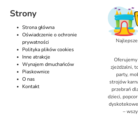
Strony
Strona główna
Oświadczenie o ochronie
Najlepsze
prywatności
Polityka plików cookies
Inne atrakcje
Oferujemy
Wynajem dmuchańców
zjeżdżalni, 
Piaskownice
party, mo
O nas
strojów kar
Kontakt
przebrań dl
dzieci, popco
dyskotekowe, 
– wszy