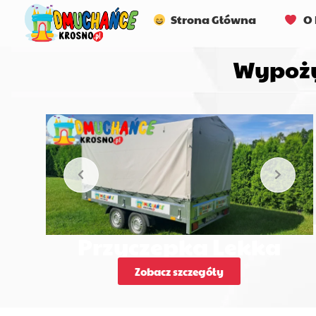
Strona Główna
O 
Wypoży
Przyczepka Lekka
Zobacz szczegóły