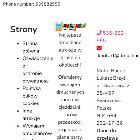
Phone number: 535882555
Strony
535-882-
Najlepsze
555
dmuchane
Strona
atrakcje w
główna
kontakt@dmuchanc
Krośnie i
Oświadczenie
okolicach!
o
Multi-Handel
ochronie
Oferujemy
Łukasz Brzyś
prywatności
wynajem
ul. Graniczna 2
Polityka
dmuchanych
38-457
plików
zamków,
Świerzowa
cookies
zjeżdżalni,
Polska
Inne
torów
NIP: 684-
atrakcje
przeszkód,
232-17-36
Wynajem
organizację
Dane do
dmuchańców
piana party,
przelewu: