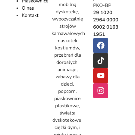
Piaskownice
mobilną
PKO-BP
O nas
dyskotekę,
29 1020
Kontakt
wypożyczalnię
2964 0000
strojów
6002 0163
karnawałowych
1951
maskotek,
kostiumów,
przebrań dla
dorosłych,
animacje,
zabawy dla
dzieci,
popcorn,
piaskownice
plastikowe,
światła
dyskotekowe,
ciężki dym, i
wiele innych