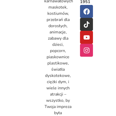
karnawałowych
1951
maskotek,
kostiumów,
przebrań dla
dorosłych,
animacje,
zabawy dla
dzieci,
popcorn,
piaskownice
plastikowe,
światła
dyskotekowe,
ciężki dym, i
wiele innych
atrakcji –
wszystko, by
Twoja impreza
była