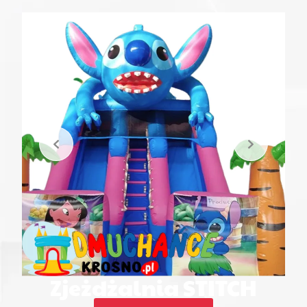
Zjeżdżalnia STITCH