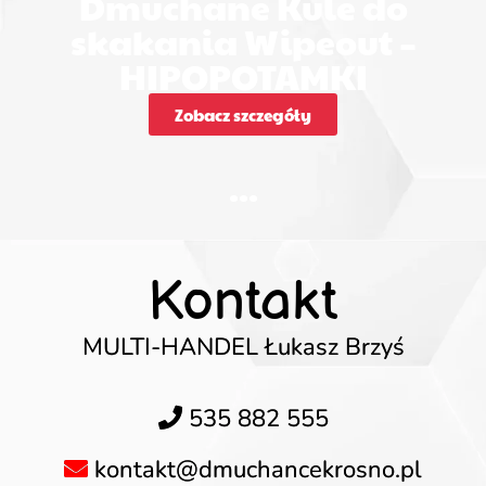
Dmuchane Kule do
skakania Wipeout –
HIPOPOTAMKI
Zobacz szczegóły
...
Kontakt
MULTI-HANDEL Łukasz Brzyś
535 882 555
kontakt@dmuchancekrosno.pl