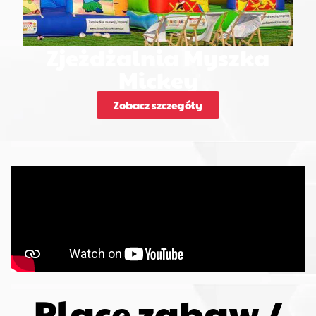
Zjeżdżalnia Myszka
Mickey
Zobacz szczegóły
Place zabaw /