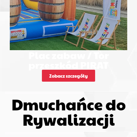
Plac zabaw / Tor
przeszkód PIRAT
Zobacz szczegóły
Dmuchańce do
Rywalizacji