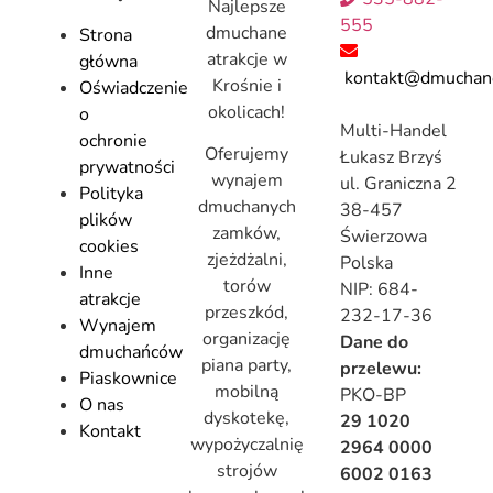
Najlepsze
555
dmuchane
Strona
atrakcje w
główna
kontakt@dmuchanc
Krośnie i
Oświadczenie
okolicach!
o
Multi-Handel
ochronie
Oferujemy
Łukasz Brzyś
prywatności
wynajem
ul. Graniczna 2
Polityka
dmuchanych
38-457
plików
zamków,
Świerzowa
cookies
zjeżdżalni,
Polska
Inne
torów
NIP: 684-
atrakcje
przeszkód,
232-17-36
Wynajem
organizację
Dane do
dmuchańców
piana party,
przelewu:
Piaskownice
mobilną
PKO-BP
O nas
dyskotekę,
29 1020
Kontakt
wypożyczalnię
2964 0000
strojów
6002 0163