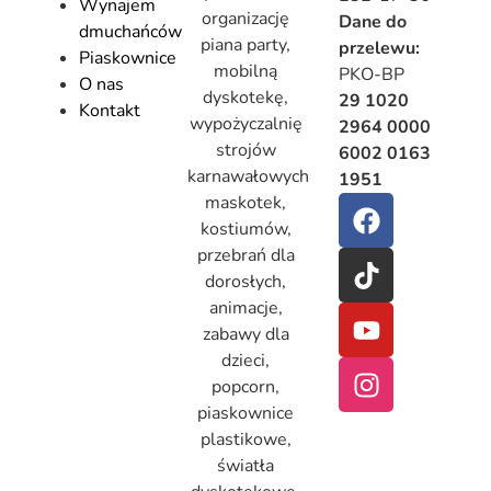
Wynajem
organizację
Dane do
dmuchańców
piana party,
przelewu:
Piaskownice
mobilną
PKO-BP
O nas
dyskotekę,
29 1020
Kontakt
wypożyczalnię
2964 0000
strojów
6002 0163
karnawałowych
1951
maskotek,
kostiumów,
przebrań dla
dorosłych,
animacje,
zabawy dla
dzieci,
popcorn,
piaskownice
plastikowe,
światła