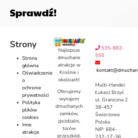
Sprawdź!
Strony
535-882-
Najlepsze
555
dmuchane
Strona
atrakcje w
główna
kontakt@dmuchanc
Krośnie i
Oświadczenie
okolicach!
o
Multi-Handel
ochronie
Oferujemy
Łukasz Brzyś
prywatności
wynajem
ul. Graniczna 2
Polityka
dmuchanych
38-457
plików
zamków,
Świerzowa
cookies
zjeżdżalni,
Polska
Inne
torów
NIP: 684-
atrakcje
przeszkód,
232-17-36