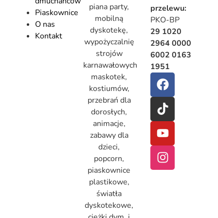
dmuchańców
piana party,
przelewu:
Piaskownice
mobilną
PKO-BP
O nas
dyskotekę,
29 1020
Kontakt
wypożyczalnię
2964 0000
strojów
6002 0163
karnawałowych
1951
maskotek,
kostiumów,
przebrań dla
dorosłych,
animacje,
zabawy dla
dzieci,
popcorn,
piaskownice
plastikowe,
światła
dyskotekowe,
ciężki dym, i