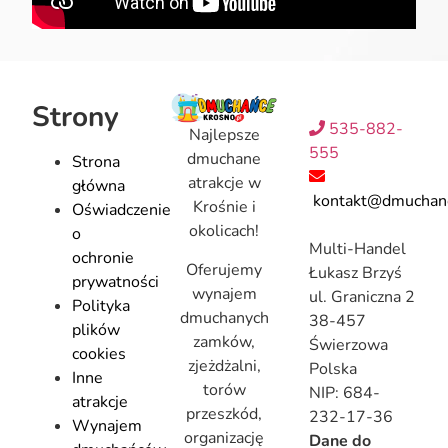
Strony
535-882-
Najlepsze
555
dmuchane
Strona
atrakcje w
główna
kontakt@dmuchanc
Krośnie i
Oświadczenie
okolicach!
o
Multi-Handel
ochronie
Oferujemy
Łukasz Brzyś
prywatności
wynajem
ul. Graniczna 2
Polityka
dmuchanych
38-457
plików
zamków,
Świerzowa
cookies
zjeżdżalni,
Polska
Inne
torów
NIP: 684-
atrakcje
przeszkód,
232-17-36
Wynajem
organizację
Dane do