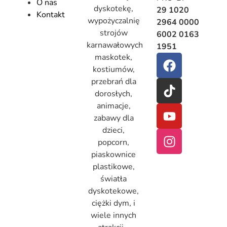
O nas
dyskotekę,
29 1020
Kontakt
wypożyczalnię
2964 0000
strojów
6002 0163
karnawałowych
1951
maskotek,
kostiumów,
przebrań dla
dorosłych,
animacje,
zabawy dla
dzieci,
popcorn,
piaskownice
plastikowe,
światła
dyskotekowe,
ciężki dym, i
wiele innych