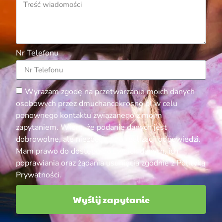
Nr Telefonu
Wyrażam zgodę na przetwarzanie moich danych
osobowych przez dmuchancekrosno.pl w celu
ponownego kontaktu związanego z moim
zapytaniem. Wiem, że podanie danych jest
dobrowolne, ale niezbędne do realizacji odpowiedzi.
Mam prawo do dostępu do swoich danych, ich
poprawiania oraz żądania usunięcia zgodnie z Polityką
Prywatności.
Wyślij zapytanie