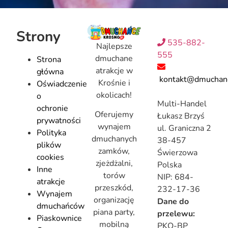
Strony
535-882-
Najlepsze
555
dmuchane
Strona
atrakcje w
główna
kontakt@dmuchanc
Krośnie i
Oświadczenie
okolicach!
o
Multi-Handel
ochronie
Oferujemy
Łukasz Brzyś
prywatności
wynajem
ul. Graniczna 2
Polityka
dmuchanych
38-457
plików
zamków,
Świerzowa
cookies
zjeżdżalni,
Polska
Inne
torów
NIP: 684-
atrakcje
przeszkód,
232-17-36
Wynajem
organizację
Dane do
dmuchańców
piana party,
przelewu:
Piaskownice
mobilną
PKO-BP