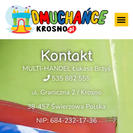
Kontakt
MULTI-HANDEL Łukasz Brzyś
535 882 555
ul. Graniczna 2 / Krosno
38-457 Świerzowa Polska
NIP: 684-232-17-36