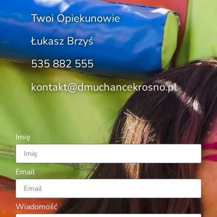
Twoi Opiekunowie
Łukasz Brzyś
535 882 555
kontakt@dmuchancekrosno.pl
Imię
Email
Wiadomość