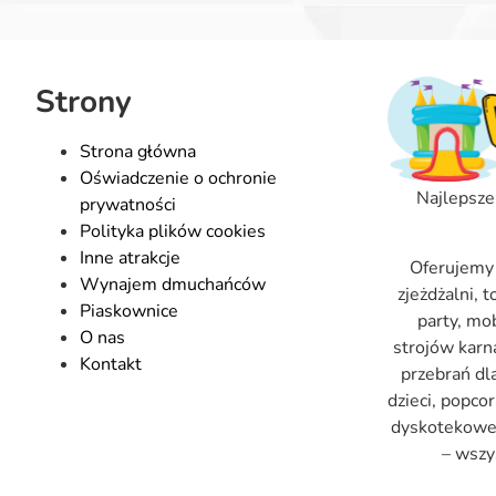
Strony
Strona główna
Oświadczenie o ochronie
Najlepsze
prywatności
Polityka plików cookies
Inne atrakcje
Oferujemy
Wynajem dmuchańców
zjeżdżalni, 
Piaskownice
party, mo
O nas
strojów kar
Kontakt
przebrań dl
dzieci, popco
dyskotekowe, 
– wszy