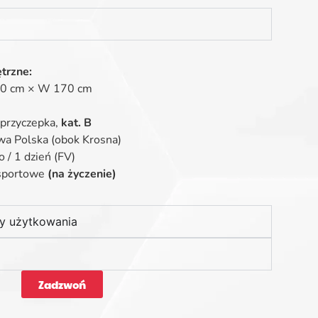
trzne:
70 cm × W 170 cm
 przyczepka,
kat. B
a Polska (obok Krosna)
 / 1 dzień (FV)
nsportowe
(na życzenie)
dy użytkowania
Zadzwoń