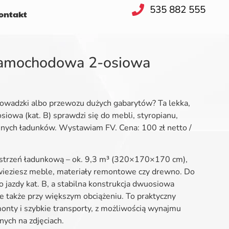
535 882 555
ntakt
samochodowa 2-osiowa
rowadzki albo przewozu dużych gabarytów? Ta lekka,
iowa (kat. B) sprawdzi się do mebli, styropianu,
nnych ładunków. Wystawiam FV. Cena: 100 zł netto /
estrzeń ładunkową – ok. 9,3 m³ (320×170×170 cm),
wieziesz meble, materiały remontowe czy drewno. Do
jazdy kat. B, a stabilna konstrukcja dwuosiowa
także przy większym obciążeniu. To praktyczny
onty i szybkie transporty, z możliwością wynajmu
ych na zdjęciach.