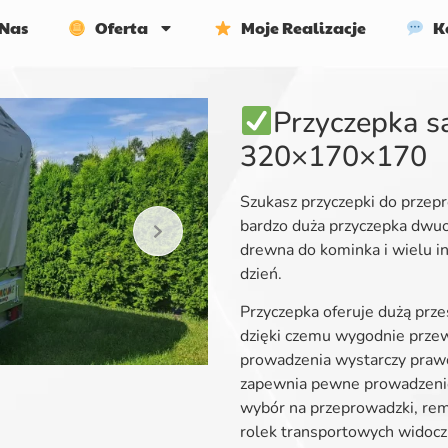
Nas
Oferta
Moje Realizacje
Ko
Przyczepka 
320×170×170
Szukasz przyczepki do przep
bardzo duża przyczepka dwuos
drewna do kominka i wielu i
dzień.
Przyczepka oferuje dużą prz
dzięki czemu wygodnie prze
prowadzenia wystarczy prawo 
zapewnia pewne prowadzenie 
wybór na przeprowadzki, rem
rolek transportowych widoczn