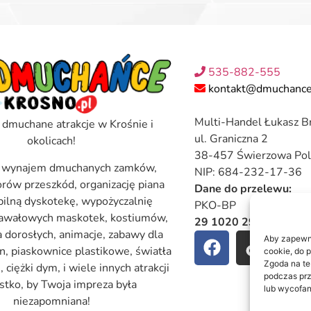
535-882-555
kontakt@dmuchance
Multi-Handel Łukasz B
 dmuchane atrakcje w Krośnie i
ul. Graniczna 2
okolicach!
38-457 Świerzowa Pol
 wynajem dmuchanych zamków,
NIP: 684-232-17-36
torów przeszkód, organizację piana
Dane do przelewu:
bilną dyskotekę, wypożyczalnię
PKO-BP
nawałowych maskotek, kostiumów,
29 1020 2964 0000 
a dorosłych, animacje, zabawy dla
Aby zapewnić
rn, piaskownice plastikowe, światła
cookie, do 
Zgoda na te
ciężki dym, i wiele innych atrakcji
podczas prz
stko, by Twoja impreza była
lub wycofan
niezapomniana!