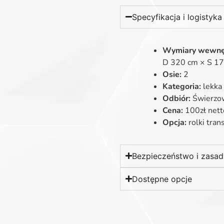
Specyfikacja i logistyka
Wymiary wewnę
D 320 cm × S 1
Osie:
2
Kategoria:
lekka
Odbiór:
Świerzow
Cena:
100zł netto
Opcja:
rolki tra
Bezpieczeństwo i zasa
Dostępne opcje