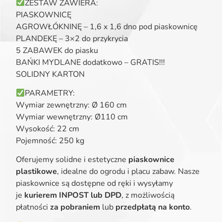
ZESTAW ZAWIERA:
PIASKOWNICĘ
AGROWŁÓKNINĘ – 1,6 x 1,6 dno pod piaskownicę
PLANDEKĘ – 3×2 do przykrycia
5 ZABAWEK do piasku
BAŃKI MYDLANE dodatkowo – GRATIS!!!
SOLIDNY KARTON
PARAMETRY:
Wymiar zewnętrzny: Ø 160 cm
Wymiar wewnętrzny: Ø110 cm
Wysokość: 22 cm
Pojemność: 250 kg
Oferujemy solidne i estetyczne
piaskownice
plastikowe
, idealne do ogrodu i placu zabaw. Nasze
piaskownice są dostępne od ręki i wysyłamy
je
kurierem INPOST lub DPD
, z możliwością
płatności
za pobraniem
lub
przedpłatą na konto
.