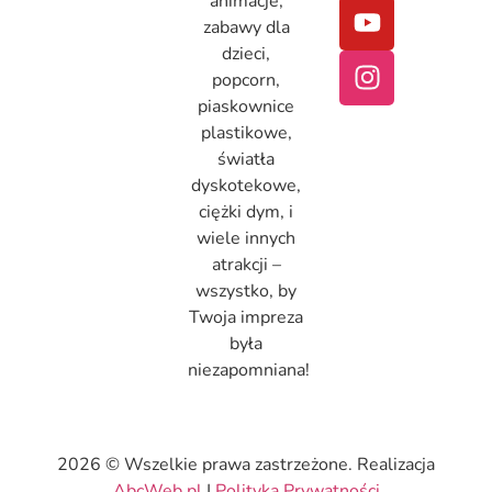
animacje,
zabawy dla
dzieci,
popcorn,
piaskownice
plastikowe,
światła
dyskotekowe,
ciężki dym, i
wiele innych
atrakcji –
wszystko, by
Twoja impreza
była
niezapomniana!
2026 © Wszelkie prawa zastrzeżone. Realizacja
AbcWeb.pl
|
Polityka Prywatności