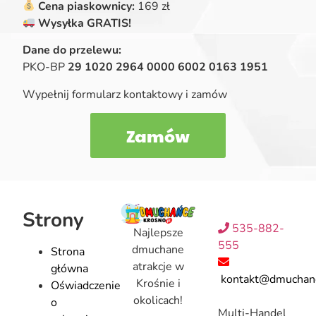
Cena piaskownicy:
169 zł
Wysyłka GRATIS!
Dane do przelewu:
PKO-BP
29 1020 2964 0000 6002 0163 1951
Wypełnij formularz kontaktowy i zamów
Zamów
Strony
535-882-
Najlepsze
555
dmuchane
Strona
atrakcje w
główna
kontakt@dmuchanc
Krośnie i
Oświadczenie
okolicach!
o
Multi-Handel