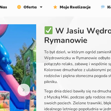
Nas
Oferta
Moje Realizacje
Ko
W Jasiu Wędr
Rymanowie
To był dzień, w którym ogród zamieni
Wędrowniczku w Rymanowie odbyło si
połączyło relaks, zabawę i wspólnie 
Kolorowe dmuchańce z ulubionymi post
rodziców i piękna słoneczna pogoda s
pikniku.
Tego dnia dzieci bawiły się na dmucha
z Myszką Miki, podczas gdy rodzice m
swoich pociech. Zielone trawniki, błęk
idealnego letniego popołudnia w jedn