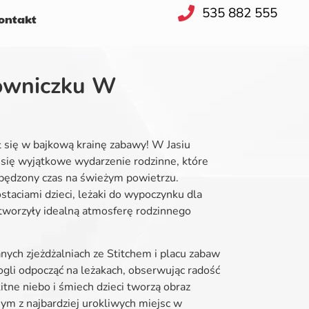
535 882 555
ntakt
owniczku W
ł się w bajkową krainę zabawy! W Jasiu
ę wyjątkowe wydarzenie rodzinne, które
spędzony czas na świeżym powietrzu.
aciami dzieci, leżaki do wypoczynku dla
tworzyły idealną atmosferę rodzinnego
nych zjeżdżalniach ze Stitchem i placu zabaw
ogli odpocząć na leżakach, obserwując radość
itne niebo i śmiech dzieci tworzą obraz
ym z najbardziej urokliwych miejsc w