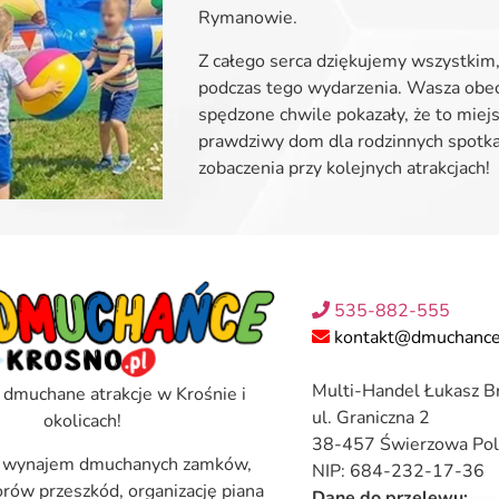
Rymanowie.
Z całego serca dziękujemy wszystkim,
podczas tego wydarzenia. Wasza obec
spędzone chwile pokazały, że to miejs
prawdziwy dom dla rodzinnych spotk
zobaczenia przy kolejnych atrakcjach!
535-882-555
kontakt@dmuchance
Multi-Handel Łukasz B
 dmuchane atrakcje w Krośnie i
ul. Graniczna 2
okolicach!
38-457 Świerzowa Pol
 wynajem dmuchanych zamków,
NIP: 684-232-17-36
torów przeszkód, organizację piana
Dane do przelewu: