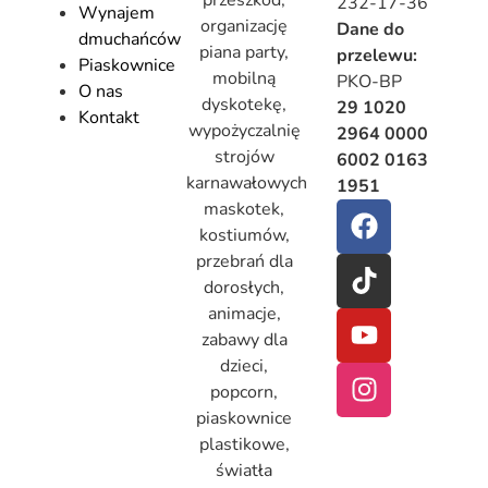
232-17-36
Wynajem
organizację
Dane do
dmuchańców
piana party,
przelewu:
Piaskownice
mobilną
PKO-BP
O nas
dyskotekę,
29 1020
Kontakt
wypożyczalnię
2964 0000
strojów
6002 0163
karnawałowych
1951
maskotek,
kostiumów,
przebrań dla
dorosłych,
animacje,
zabawy dla
dzieci,
popcorn,
piaskownice
plastikowe,
światła