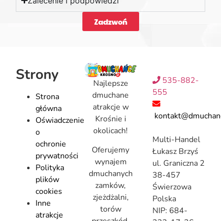
Zalecenie i podpowiedzi
Zadzwoń
Strony
535-882-
Najlepsze
555
dmuchane
Strona
atrakcje w
główna
kontakt@dmuchanc
Krośnie i
Oświadczenie
okolicach!
o
Multi-Handel
ochronie
Oferujemy
Łukasz Brzyś
prywatności
wynajem
ul. Graniczna 2
Polityka
dmuchanych
38-457
plików
zamków,
Świerzowa
cookies
zjeżdżalni,
Polska
Inne
torów
NIP: 684-
atrakcje
przeszkód,