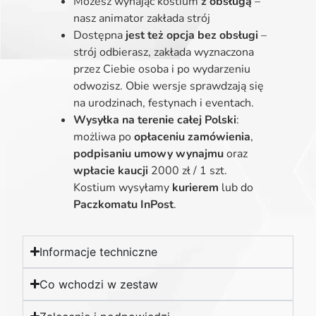
Możesz wynająć kostium
z obsługą
–
nasz animator zakłada strój
Dostępna
jest też opcja bez obsługi
–
strój odbierasz, zakłada wyznaczona
przez Ciebie osoba i po wydarzeniu
odwozisz. Obie wersje sprawdzają się
na urodzinach, festynach i eventach.
Wysyłka na terenie całej Polski
:
możliwa po
opłaceniu zamówienia
,
podpisaniu umowy wynajmu
oraz
wpłacie kaucji
2000 zł / 1 szt.
Kostium wysyłamy
kurierem
lub do
Paczkomatu InPost
.
Informacje techniczne
Co wchodzi w zestaw