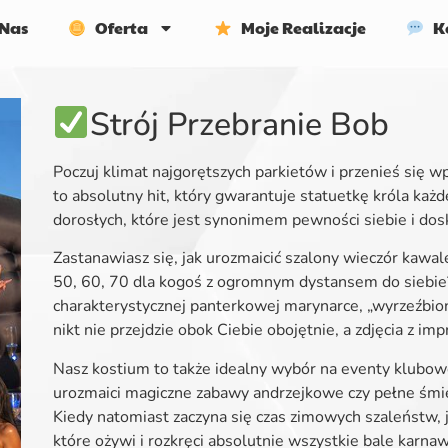
Nas
Oferta
Moje Realizacje
Ko
Strój Przebranie Bob
Poczuj klimat najgorętszych parkietów i przenieś się
to absolutny hit, który gwarantuje statuetkę króla każd
dorosłych, które jest synonimem pewności siebie i do
Zastanawiasz się, jak urozmaicić szalony wieczór kawa
50, 60, 70 dla kogoś z ogromnym dystansem do siebie? 
charakterystycznej panterkowej marynarce, „wyrzeźbion
nikt nie przejdzie obok Ciebie obojętnie, a zdjęcia z i
Nasz kostium to także idealny wybór na eventy klubo
urozmaici magiczne zabawy andrzejkowe czy pełne śm
Kiedy natomiast zaczyna się czas zimowych szaleństw, 
które ożywi i rozkręci absolutnie wszystkie bale karna