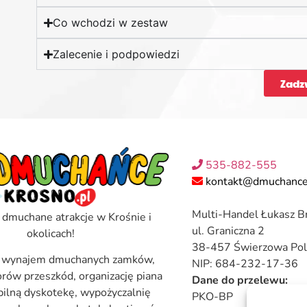
Co wchodzi w zestaw
Zalecenie i podpowiedzi
Zadz
535-882-555
kontakt@dmuchance
Multi-Handel Łukasz B
 dmuchane atrakcje w Krośnie i
ul. Graniczna 2
okolicach!
38-457 Świerzowa Pol
 wynajem dmuchanych zamków,
NIP: 684-232-17-36
torów przeszkód, organizację piana
Dane do przelewu:
bilną dyskotekę, wypożyczalnię
PKO-BP