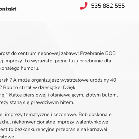
535 882 555
ntakt
 wprost do centrum neonowej zabawy! Przebranie BOB
ej imprezy. To wyraziste, pełne luzu przebranie dla
skonałego humoru.
lerski? A może organizujesz wystrzałowe urodziny 40,
Bob to strzał w dziesiątkę! Dzięki
ej” klatce piersiowej i olśniewającym, złotym butom,
mprezy staną się prawdziwym hitem.
we, imprezy tematyczne i sezonowe. Bob doskonale
iechu, niekonwencjonalne imprezy walentynkowe.
jest to bezkonkurencyjne przebranie na karnawał,
wałowe.