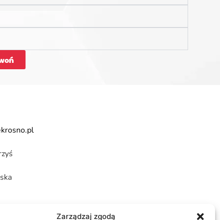
woń
krosno.pl
rzyś
ska
Zarządzaj zgodą