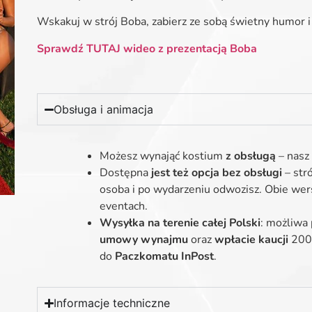
Wskakuj w strój Boba, zabierz ze sobą świetny humor i 
Sprawdź TUTAJ wideo z prezentacją Boba
Obsługa i animacja
Możesz wynająć kostium
z obsługą
– nasz 
Dostępna
jest też opcja bez obsługi
– str
osoba i po wydarzeniu odwozisz. Obie wers
eventach.
Wysyłka na terenie całej Polski
: możliwa
umowy wynajmu
oraz
wpłacie kaucji
2000
do
Paczkomatu InPost
.
Informacje techniczne