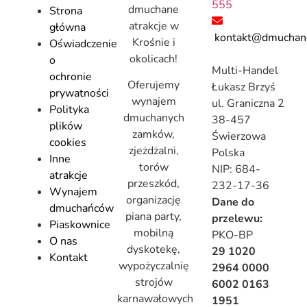
555
dmuchane
Strona
atrakcje w
główna
kontakt@dmuchanc
Krośnie i
Oświadczenie
okolicach!
o
Multi-Handel
ochronie
Oferujemy
Łukasz Brzyś
prywatności
wynajem
ul. Graniczna 2
Polityka
dmuchanych
38-457
plików
zamków,
Świerzowa
cookies
zjeżdżalni,
Polska
Inne
torów
NIP: 684-
atrakcje
przeszkód,
232-17-36
Wynajem
organizację
Dane do
dmuchańców
piana party,
przelewu:
Piaskownice
mobilną
PKO-BP
O nas
dyskotekę,
29 1020
Kontakt
wypożyczalnię
2964 0000
strojów
6002 0163
karnawałowych
1951