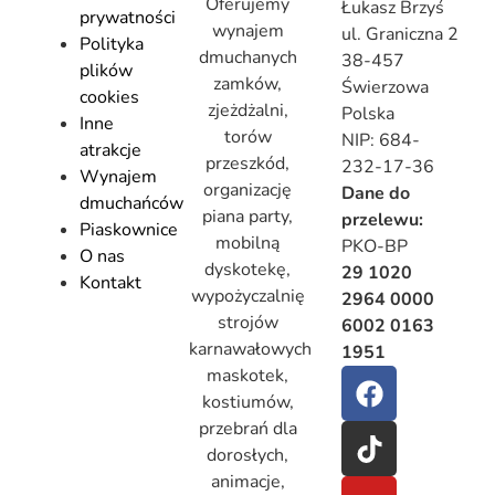
Oferujemy
Łukasz Brzyś
prywatności
wynajem
ul. Graniczna 2
Polityka
dmuchanych
38-457
plików
zamków,
Świerzowa
cookies
zjeżdżalni,
Polska
Inne
torów
NIP: 684-
atrakcje
przeszkód,
232-17-36
Wynajem
organizację
Dane do
dmuchańców
piana party,
przelewu:
Piaskownice
mobilną
PKO-BP
O nas
dyskotekę,
29 1020
Kontakt
wypożyczalnię
2964 0000
strojów
6002 0163
karnawałowych
1951
maskotek,
kostiumów,
przebrań dla
dorosłych,
animacje,