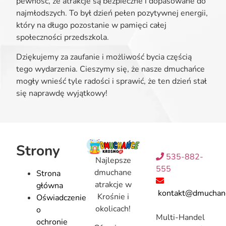
pewność, że atrakcje są bezpieczne i dopasowane do
najmłodszych. To był dzień pełen pozytywnej energii,
który na długo pozostanie w pamięci całej
społeczności przedszkola.
Dziękujemy za zaufanie i możliwość bycia częścią
tego wydarzenia. Cieszymy się, że nasze dmuchańce
mogły wnieść tyle radości i sprawić, że ten dzień stał
się naprawdę wyjątkowy!
Strony
535-882-
Najlepsze
555
dmuchane
Strona
atrakcje w
główna
kontakt@dmuchanc
Krośnie i
Oświadczenie
okolicach!
o
Multi-Handel
ochronie