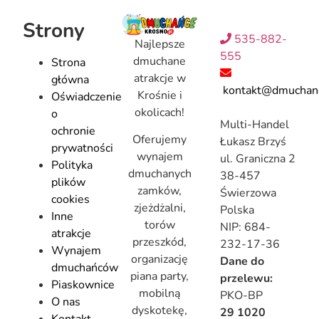
Strony
535-882-
Najlepsze
555
dmuchane
Strona
atrakcje w
główna
kontakt@dmuchanc
Krośnie i
Oświadczenie
okolicach!
o
Multi-Handel
ochronie
Oferujemy
Łukasz Brzyś
prywatności
wynajem
ul. Graniczna 2
Polityka
dmuchanych
38-457
plików
zamków,
Świerzowa
cookies
zjeżdżalni,
Polska
Inne
torów
NIP: 684-
atrakcje
przeszkód,
232-17-36
Wynajem
organizację
Dane do
dmuchańców
piana party,
przelewu:
Piaskownice
mobilną
PKO-BP
O nas
dyskotekę,
29 1020