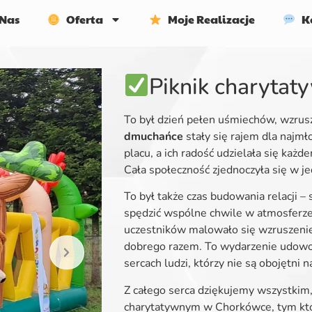
Nas
Oferta
Moje Realizacje
Ko
Piknik charyta
To był dzień pełen uśmiechów, wzrusz
dmuchańce
stały się rajem dla najmł
placu, a ich radość udzielała się każd
Cała społeczność zjednoczyła się w j
To był także czas budowania relacji – s
spędzić wspólne chwile w atmosferze 
uczestników malowało się wzruszenie
dobrego razem. To wydarzenie udowodn
sercach ludzi, którzy nie są obojętni n
Z całego serca dziękujemy wszystkim, 
charytatywnym w Chorkówce, tym kto 