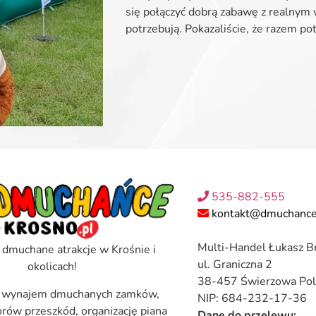
się połączyć dobrą zabawę z realnym w
potrzebują. Pokazaliście, że razem pot
535-882-555
kontakt@dmuchance
Multi-Handel Łukasz B
 dmuchane atrakcje w Krośnie i
ul. Graniczna 2
okolicach!
38-457 Świerzowa Pol
 wynajem dmuchanych zamków,
NIP: 684-232-17-36
torów przeszkód, organizację piana
Dane do przelewu: