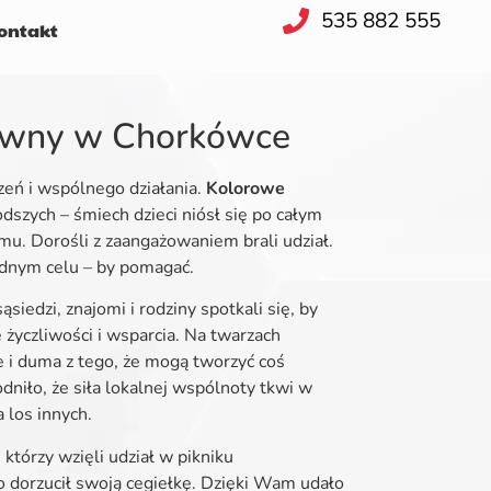
535 882 555
ntakt
tywny w Chorkówce
eń i wspólnego działania.
Kolorowe
odszych – śmiech dzieci niósł się po całym
emu. Dorośli z zaangażowaniem brali udział.
ednym celu – by pomagać.
ąsiedzi, znajomi i rodziny spotkali się, by
życzliwości i wsparcia. Na twarzach
 i duma z tego, że mogą tworzyć coś
iło, że siła lokalnej wspólnoty tkwi w
a los innych.
którzy wzięli udział w pikniku
dorzucił swoją cegiełkę. Dzięki Wam udało