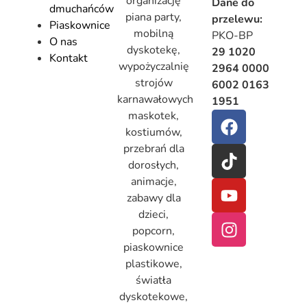
organizację
Dane do
dmuchańców
piana party,
przelewu:
Piaskownice
mobilną
PKO-BP
O nas
dyskotekę,
29 1020
Kontakt
wypożyczalnię
2964 0000
strojów
6002 0163
karnawałowych
1951
maskotek,
kostiumów,
przebrań dla
dorosłych,
animacje,
zabawy dla
dzieci,
popcorn,
piaskownice
plastikowe,
światła
dyskotekowe,