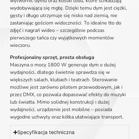
wytwornic dymu oraz kostki lodu, które schładzają
wydobywającą się mgłę. Dzięki temu dym jest ciężki,
gęsty i długo utrzymuje się nisko nad ziemią, nie
zasłaniając gościom widoczności. To idealne tło do
zdjęć i nagrań wideo – szczególnie podczas
pierwszego tańca czy wyjątkowych momentów
wieczoru.
Profesjonalny sprzęt, prosta obsługa
Maszyna o mocy 1800 W generuje dym o dużej
wydajności, dlatego świetnie sprawdza się w
większych salach, klubach i teatrach. Sterowanie
możliwe jest zarówno pilotem przewodowym, jak i
przez DMX, co pozwala dopasować efekty do muzyki
lub światła. Mimo solidnej konstrukcji i dużej
wydajności, urządzenie jest mobilne – posiada
wygodne uchwyty oraz kółka ułatwiające transport.
Specyfikacja techniczna