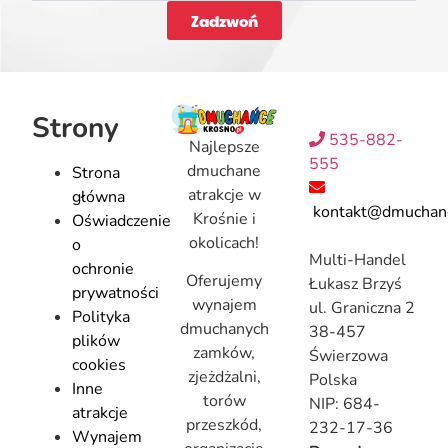
Zadzwoń
Strony
535-882-
Najlepsze
555
dmuchane
Strona
atrakcje w
główna
kontakt@dmuchanc
Krośnie i
Oświadczenie
okolicach!
o
Multi-Handel
ochronie
Oferujemy
Łukasz Brzyś
prywatności
wynajem
ul. Graniczna 2
Polityka
dmuchanych
38-457
plików
zamków,
Świerzowa
cookies
zjeżdżalni,
Polska
Inne
torów
NIP: 684-
atrakcje
przeszkód,
232-17-36
Wynajem