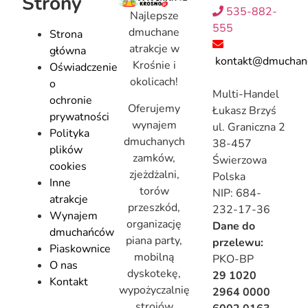
Strony
535-882-
Najlepsze
555
dmuchane
Strona
atrakcje w
główna
kontakt@dmuchanc
Krośnie i
Oświadczenie
okolicach!
o
Multi-Handel
ochronie
Oferujemy
Łukasz Brzyś
prywatności
wynajem
ul. Graniczna 2
Polityka
dmuchanych
38-457
plików
zamków,
Świerzowa
cookies
zjeżdżalni,
Polska
Inne
torów
NIP: 684-
atrakcje
przeszkód,
232-17-36
Wynajem
organizację
Dane do
dmuchańców
piana party,
przelewu:
Piaskownice
mobilną
PKO-BP
O nas
dyskotekę,
29 1020
Kontakt
wypożyczalnię
2964 0000
strojów