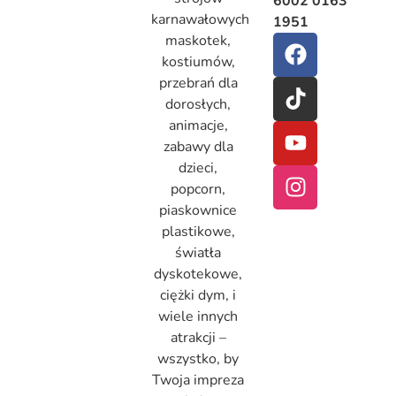
6002 0163
karnawałowych
1951
maskotek,
kostiumów,
przebrań dla
dorosłych,
animacje,
zabawy dla
dzieci,
popcorn,
piaskownice
plastikowe,
światła
dyskotekowe,
ciężki dym, i
wiele innych
atrakcji –
wszystko, by
Twoja impreza