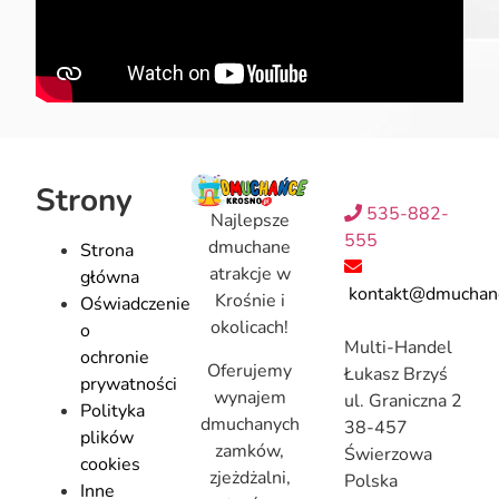
Strony
535-882-
Najlepsze
555
dmuchane
Strona
atrakcje w
główna
kontakt@dmuchanc
Krośnie i
Oświadczenie
okolicach!
o
Multi-Handel
ochronie
Oferujemy
Łukasz Brzyś
prywatności
wynajem
ul. Graniczna 2
Polityka
dmuchanych
38-457
plików
zamków,
Świerzowa
cookies
zjeżdżalni,
Polska
Inne