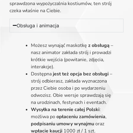
sprawdzona wypożyczalnia kostiumów, ten strój
czeka właśnie na Ciebie.
Obsługa i animacja
Możesz wynająć maskotkę
z obsługą
–
nasz animator zakłada strój i prowadzi
krótkie wejścia (powitanie, zdjęcia,
interakcje).
Dostępna
jest też opcja bez obsługi
–
strój odbierasz, zakłada wyznaczona
przez Ciebie osoba i po wydarzeniu
odwozisz. Obie wersje sprawdzają się
na urodzinach, festynach i eventach.
Wysyłka na terenie całej Polski
:
możliwa po
opłaceniu zamówienia
,
podpisaniu umowy wynajmu
oraz
wpłacie kaucji
1000 zł / 1 szt.