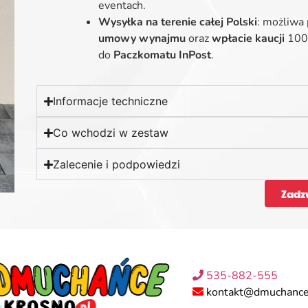
eventach.
Wysyłka na terenie całej Polski
: możliwa
umowy wynajmu
oraz
wpłacie kaucji
1000
do
Paczkomatu InPost
.
Informacje techniczne
Co wchodzi w zestaw
Zalecenie i podpowiedzi
Zadz
535-882-555
kontakt@dmuchance