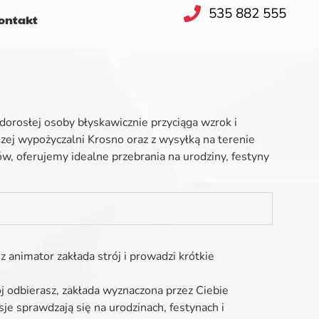
535 882 555
ntakt
 dorosłej osoby błyskawicznie przyciąga wzrok i
zej wypożyczalni Krosno oraz z wysyłką na terenie
mów, oferujemy
idealne przebrania na urodziny, festyny
z animator zakłada strój i prowadzi krótkie
ój odbierasz, zakłada wyznaczona przez Ciebie
je sprawdzają się na urodzinach, festynach i