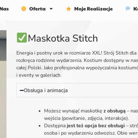
Nas
Oferta
Moje Realizacje
Ko
Maskotka Stitch
Energia i psotny urok w rozmiarze XXL! Strój Stitch dla
rozkręca rodzinne wydarzenia. Kostium dostępny w nas
całej Polski.
Jako profesjonalna wypożyczalnia kostiu
i eventy w galeriach.
Obsługa i animacja
Możesz wynająć maskotkę
z obsługą
– nas
wejścia (powitanie, zdjęcia, interakcje).
Dostępna
jest też opcja bez obsługi
– str
osoba i po wydarzeniu odwozisz. Obie wers