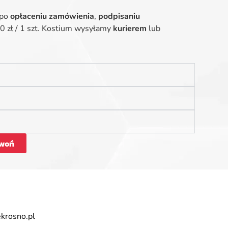
 po
opłaceniu zamówienia
,
podpisaniu
 zł / 1 szt. Kostium wysyłamy
kurierem
lub
woń
krosno.pl