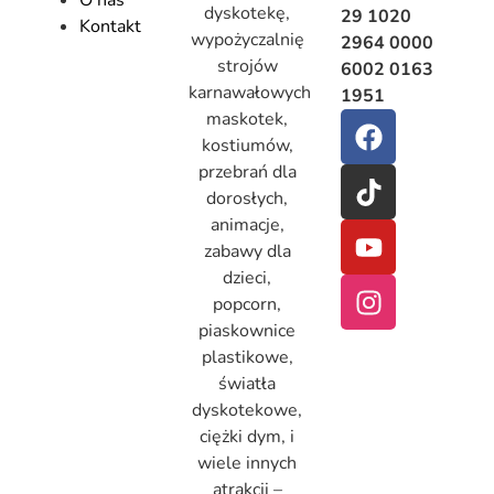
O nas
dyskotekę,
29 1020
Kontakt
wypożyczalnię
2964 0000
strojów
6002 0163
karnawałowych
1951
maskotek,
kostiumów,
przebrań dla
dorosłych,
animacje,
zabawy dla
dzieci,
popcorn,
piaskownice
plastikowe,
światła
dyskotekowe,
ciężki dym, i
wiele innych
atrakcji –