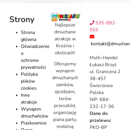
Strony
535-882-
Najlepsze
555
dmuchane
Strona
atrakcje w
główna
kontakt@dmuchanc
Krośnie i
Oświadczenie
okolicach!
o
Multi-Handel
ochronie
Oferujemy
Łukasz Brzyś
prywatności
wynajem
ul. Graniczna 2
Polityka
dmuchanych
38-457
plików
zamków,
Świerzowa
cookies
zjeżdżalni,
Polska
Inne
torów
NIP: 684-
atrakcje
przeszkód,
232-17-36
Wynajem
organizację
Dane do
dmuchańców
piana party,
przelewu:
Piaskownice
mobilną
PKO-BP