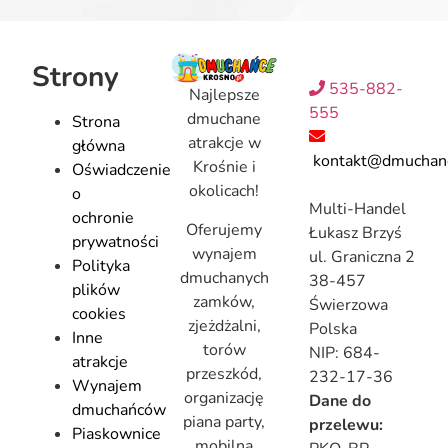
Strony
535-882-
Najlepsze
555
dmuchane
Strona
atrakcje w
główna
kontakt@dmuchanc
Krośnie i
Oświadczenie
okolicach!
o
Multi-Handel
ochronie
Oferujemy
Łukasz Brzyś
prywatności
wynajem
ul. Graniczna 2
Polityka
dmuchanych
38-457
plików
zamków,
Świerzowa
cookies
zjeżdżalni,
Polska
Inne
torów
NIP: 684-
atrakcje
przeszkód,
232-17-36
Wynajem
organizację
Dane do
dmuchańców
piana party,
przelewu:
Piaskownice
mobilną