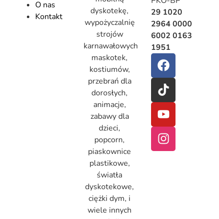
PKO-BP
O nas
dyskotekę,
29 1020
Kontakt
wypożyczalnię
2964 0000
strojów
6002 0163
karnawałowych
1951
maskotek,
kostiumów,
przebrań dla
dorosłych,
animacje,
zabawy dla
dzieci,
popcorn,
piaskownice
plastikowe,
światła
dyskotekowe,
ciężki dym, i
wiele innych