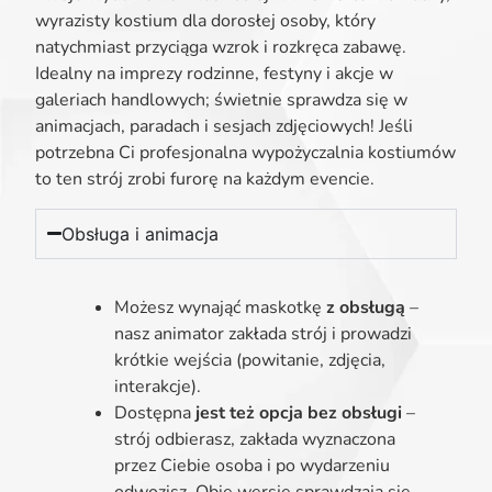
wyrazisty kostium dla dorosłej osoby, który
natychmiast przyciąga wzrok i rozkręca zabawę.
Idealny na imprezy rodzinne, festyny i akcje w
galeriach handlowych; świetnie sprawdza się w
animacjach, paradach i sesjach zdjęciowych! Jeśli
potrzebna Ci profesjonalna wypożyczalnia kostiumów
to ten strój zrobi furorę na każdym evencie.
Obsługa i animacja
Możesz wynająć maskotkę
z obsługą
–
nasz animator zakłada strój i prowadzi
krótkie wejścia (powitanie, zdjęcia,
interakcje).
Dostępna
jest też opcja bez obsługi
–
strój odbierasz, zakłada wyznaczona
przez Ciebie osoba i po wydarzeniu
odwozisz. Obie wersje sprawdzają się