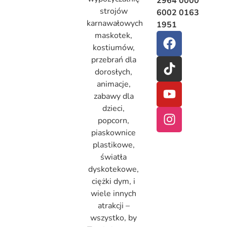
2964 0000
strojów
6002 0163
karnawałowych
1951
maskotek,
kostiumów,
przebrań dla
dorosłych,
animacje,
zabawy dla
dzieci,
popcorn,
piaskownice
plastikowe,
światła
dyskotekowe,
ciężki dym, i
wiele innych
atrakcji –
wszystko, by