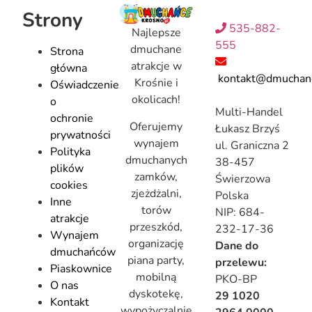
Strony
535-882-
Najlepsze
555
dmuchane
Strona
atrakcje w
główna
kontakt@dmuchanc
Krośnie i
Oświadczenie
okolicach!
o
Multi-Handel
ochronie
Oferujemy
Łukasz Brzyś
prywatności
wynajem
ul. Graniczna 2
Polityka
dmuchanych
38-457
plików
zamków,
Świerzowa
cookies
zjeżdżalni,
Polska
Inne
torów
NIP: 684-
atrakcje
przeszkód,
232-17-36
Wynajem
organizację
Dane do
dmuchańców
piana party,
przelewu:
Piaskownice
mobilną
PKO-BP
O nas
dyskotekę,
29 1020
Kontakt
wypożyczalnię