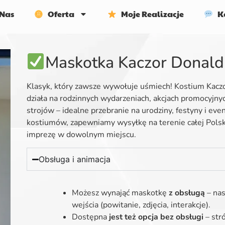
Nas
Oferta
Moje Realizacje
Ko
Maskotka Kaczor Donald
Klasyk, który zawsze wywołuje uśmiech! Kostium Kaczo
działa na rodzinnych wydarzeniach, akcjach promocyjny
strojów – idealne przebranie na urodziny, festyny i eve
kostiumów, zapewniamy wysyłkę na terenie całej Polsk
imprezę w dowolnym miejscu.
Obsługa i animacja
Możesz wynająć maskotkę
z obsługą
– nas
wejścia (powitanie, zdjęcia, interakcje).
Dostępna
jest też opcja bez obsługi
– str