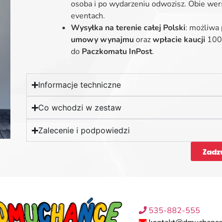
osoba i po wydarzeniu odwozisz. Obie wers
eventach.
Wysyłka na terenie całej Polski
: możliwa
umowy wynajmu
oraz
wpłacie kaucji
1000
do
Paczkomatu InPost
.
Informacje techniczne
Co wchodzi w zestaw
Zalecenie i podpowiedzi
Zadz
535-882-555