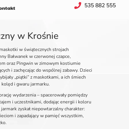
535 882 555
ntakt
czny w Krośnie
askotki w świątecznych strojach
omny Bałwanek w czerwonej czapce,
sem oraz Pingwin w zimowym kostiumie
ących i zachęcając do wspólnej zabawy. Dzieci
ybijały „piątki” z maskotkami, a ich śmiech
kolęd i gwaru jarmarku.
orację wydarzenia – spacerowały pomiędzy
ajem i uczestnikami, dodając energii i koloru
jarmark zyskał niepowtarzalny charakter:
dzieciom i zapadający w pamięć wszystkim,
zko.