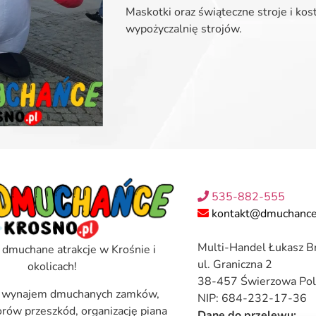
Maskotki oraz świąteczne stroje i kos
wypożyczalnię strojów.
535-882-555
kontakt@dmuchance
Multi-Handel Łukasz B
 dmuchane atrakcje w Krośnie i
ul. Graniczna 2
okolicach!
38-457 Świerzowa Pol
 wynajem dmuchanych zamków,
NIP: 684-232-17-36
torów przeszkód, organizację piana
Dane do przelewu: