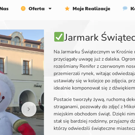
Nas
Oferta
Moje Realizacje
Ko
Jarmark Świąte
Na Jarmarku Świątecznym w Krośnie m
przyciągały uwagę już z daleka. Ogr
roześmiany Renifer z czerwonym no
przemierzali rynek, witając odwiedzaj
ustawiały się w kolejce po zdjęcia, prz
idealnie komponował się z dźwiękiem 
Postacie tworzyły żywą, ruchomą dek
straganami, pozowały do zdjęć z Mikoł
miejskim obchodom świąt. Dzięki nim 
stał się bardziej rodzinny, przyjazny 
którzy odwiedzili świąteczne miastec