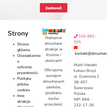
Zadzwoń
Strony
535-882-
Najlepsze
555
dmuchane
Strona
atrakcje w
główna
kontakt@dmuchanc
Krośnie i
Oświadczenie
okolicach!
o
Multi-Handel
ochronie
Oferujemy
Łukasz Brzyś
prywatności
wynajem
ul. Graniczna 2
Polityka
dmuchanych
38-457
plików
zamków,
Świerzowa
cookies
zjeżdżalni,
Polska
Inne
torów
NIP: 684-
atrakcje
przeszkód,
232-17-36