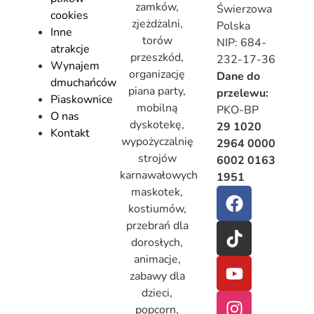
zamków,
Świerzowa
cookies
zjeżdżalni,
Polska
Inne
torów
NIP: 684-
atrakcje
przeszkód,
232-17-36
Wynajem
organizację
Dane do
dmuchańców
piana party,
przelewu:
Piaskownice
mobilną
PKO-BP
O nas
dyskotekę,
29 1020
Kontakt
wypożyczalnię
2964 0000
strojów
6002 0163
karnawałowych
1951
maskotek,
kostiumów,
przebrań dla
dorosłych,
animacje,
zabawy dla
dzieci,
popcorn,