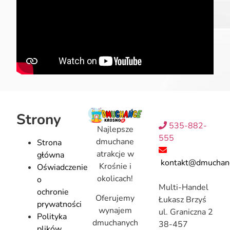
Strony
535-882-
Najlepsze
555
dmuchane
Strona
atrakcje w
główna
kontakt@dmuchanc
Krośnie i
Oświadczenie
okolicach!
o
Multi-Handel
ochronie
Oferujemy
Łukasz Brzyś
prywatności
wynajem
ul. Graniczna 2
Polityka
dmuchanych
38-457
plików