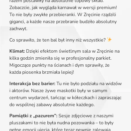
razem postawiły na absolutnie topowy skład.
Zobaczcie, jak wygląda karnawał w wersji premium!
To nie były zwykłe przebieranki. W Zręcinie rządzili
giganci, a każde nasze przebranie budziło absolutny
zachwyt.
Co sprawiło, że ten bal był inny niż wszystkie?
Klimat:
Dzięki efektom świetlnym sala w Zręcinie na
kilka godzin zmieniła się w profesjonalny parkiet.
Migoczące punkty na ścianach i dym sprawiły, że
każda piosenka brzmiała lepiej!
Interakcja bez barier:
Tu nie było podziału na widzów
i aktorów. Nasze żywe maskotki były w samym
centrum wydarzeń, tańcząc w kółeczkach i zapraszając
do wspólnej zabawy absolutnie każdego.
Pamiątki z „pazurem”:
Sesje zdjęciowe z naszymi
pluszakami to nie była nudna pozowanka – to były
pełne emocji ujęcia, które teraz pewnie zalewają