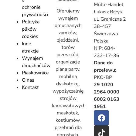
o
Multi-Handel
ochronie
Oferujemy
Łukasz Brzyś
prywatności
wynajem
ul. Graniczna 2
Polityka
dmuchanych
38-457
plików
zamków,
Świerzowa
cookies
zjeżdżalni,
Polska
Inne
torów
NIP: 684-
atrakcje
przeszkód,
232-17-36
Wynajem
organizację
Dane do
dmuchańców
piana party,
przelewu:
Piaskownice
mobilną
PKO-BP
O nas
dyskotekę,
29 1020
Kontakt
wypożyczalnię
2964 0000
strojów
6002 0163
karnawałowych
1951
maskotek,
kostiumów,
przebrań dla
dorosłych,