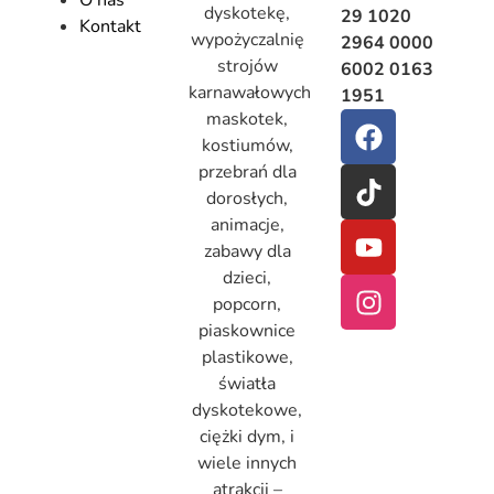
O nas
dyskotekę,
29 1020
Kontakt
wypożyczalnię
2964 0000
strojów
6002 0163
karnawałowych
1951
maskotek,
kostiumów,
przebrań dla
dorosłych,
animacje,
zabawy dla
dzieci,
popcorn,
piaskownice
plastikowe,
światła
dyskotekowe,
ciężki dym, i
wiele innych
atrakcji –