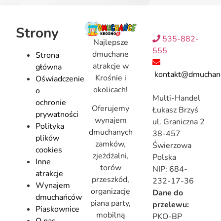
Strony
535-882-
Najlepsze
555
dmuchane
Strona
atrakcje w
główna
kontakt@dmuchanc
Krośnie i
Oświadczenie
okolicach!
o
Multi-Handel
ochronie
Oferujemy
Łukasz Brzyś
prywatności
wynajem
ul. Graniczna 2
Polityka
dmuchanych
38-457
plików
zamków,
Świerzowa
cookies
zjeżdżalni,
Polska
Inne
torów
NIP: 684-
atrakcje
przeszkód,
232-17-36
Wynajem
organizację
Dane do
dmuchańców
piana party,
przelewu:
Piaskownice
mobilną
PKO-BP